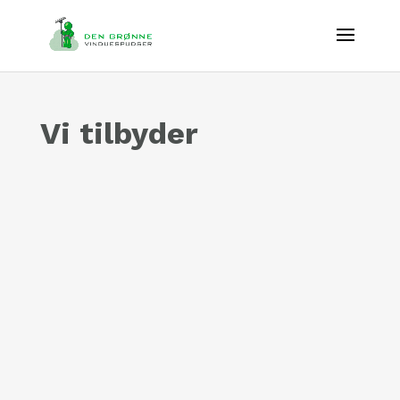
Vi tilbyder
Vinduespudser Odense
LÆS MERE