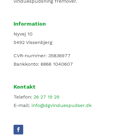
vinduespudsning fremover.
Information
Nyvej 10
5492 Vissenbjerg
CVR-nummer: 35836977
Bankkonto: 6866 1040607
Kontakt
Telefon:
26 27 19 29
E-mail:
info@dgvinduespudser.dk