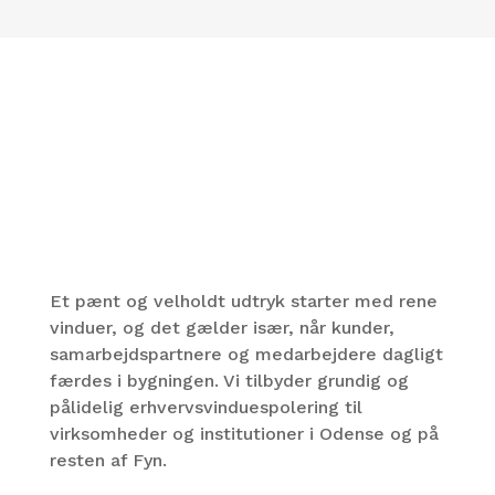
Effektiv vinduespudsning
for erhverv i Odense:
Vinduespudser sørger for
vinduespolering til erhverv
på hele Fyn
Et pænt og velholdt udtryk starter med rene
vinduer, og det gælder især, når kunder,
samarbejdspartnere og medarbejdere dagligt
færdes i bygningen. Vi tilbyder grundig og
pålidelig erhvervsvinduespolering til
virksomheder og institutioner i Odense og på
resten af Fyn.