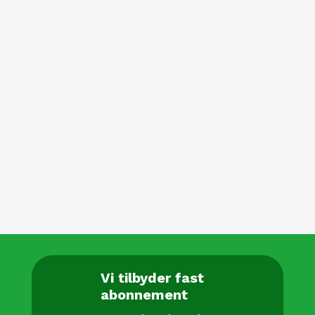
besøg, eller om det skal skiftes. Mange
af vores kunder får f.eks. pudset
udvendigt hver anden måned og
indvendigt hver fjerde. Vi tilpasser
aftalen, så den passer til dig.
KONTAKT
Vi tilbyder fast
abonnement