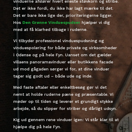
vinduerne afslører hvert eneste støvkorn og stribe.
Det er ikke fordi, du ikke har lagt mærke til det.
Det er bare ikke lige der, prioriteringerne ligger.
Hos
Den Grønne Vinduespudser
hjælper vi dig
med at få klarhed tilbage i ruderne.
Vi tilbyder professionel vinduespudsning og
vinduespolering for både private og virksomheder
i Odense og på hele Fyn. Uanset om det gælder
villaens panoramavinduer eller butikkens facade
ud mod gågaden sørger vi for, at dine vinduer
tager sig godt ud – både ude og inde.
Med faste aftaler eller enkeltbesøg gør vi det
nemt at holde ruderne pæne og præsentable. Vi
møder op til tiden og leverer et grundigt stykke
arbejde, så du slipper for striber og dårligt udsyn.
Kig ud gennem rene vinduer igen: Vi står klar til at
hjælpe dig på hele Fyn.